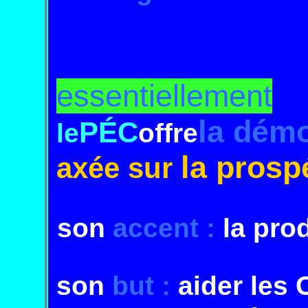
essentiellement
la démo
PÉC
le
offre
la prosp
axée sur
son
accent :
la pro
son
but :
aider les