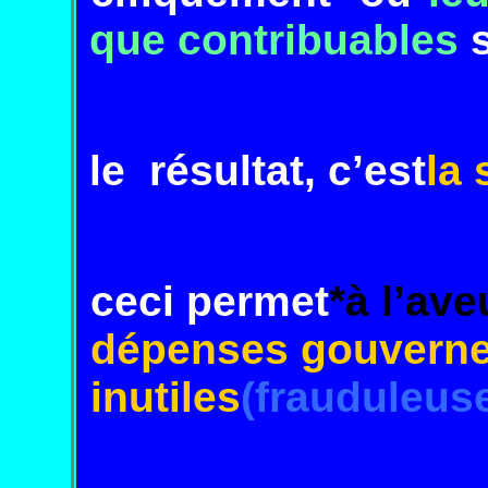
que
contri
buables
le résultat, c’est
la 
ceci
permet
*à
l’ave
dépenses
gouver
n
inutiles
(frau
duleus