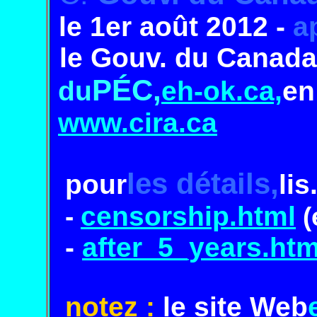
le 1er août 2012 -
a
le Gouv. du Canada 
PÉC,
du
eh-ok.ca,
en
www.cira.ca
les détails,
pour
lis.
censorship.html
-
(
-
after_5_years.ht
notez :
le site Web