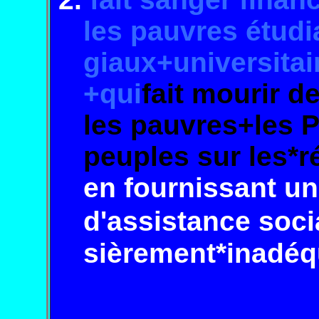
les
pauvres
étud
giaux+
universitai
+
qui
fait mourir d
les pauvres+les P
peu
ples
sur les*r
en fournis
sant un
d'assis
tance soci
sière
ment*
inadéq