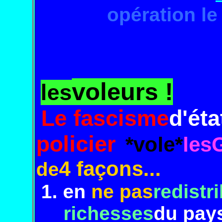
opération le 12
voleurs !
les
Le fascisme
d'éta
policier
*vole*
les
4 façons...
de
1. en
ne pas
redistr
richesses
du pay