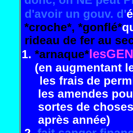
d'avoir
un
gouv. d'
é
*croche*,
*gonflé*
q
rideau de fer
au
sec
lesGE
1.
*arnaque*
(en
augmentant
l
les frais
de per
m
les amendes pour
sortes de choses
après année)
2.
fait sanger
finan