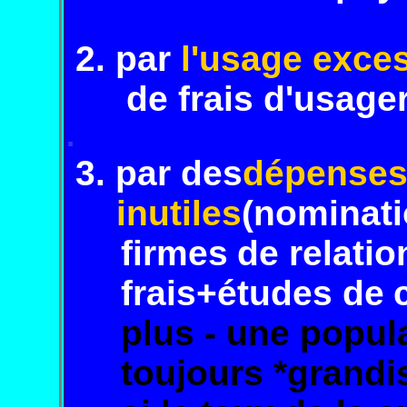
2. par
l'usage exces
de frais d'usager
.
3. par des
dépense
inutiles
(nominati
firmes
de relati
frais+études de
plus - une popul
tou
jours
*grandi