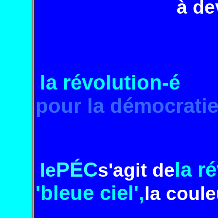
à de
la
révolution-
é
pour la démocratie
PÉC
la r
le
s'agit de
'bleue ciel',
la coule