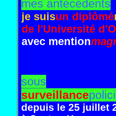
mes antécédents
je suis
un diplômé
de l'Université
d'O
avec mention
mag
sous
surveillance
polic
depuis
le 25 juillet