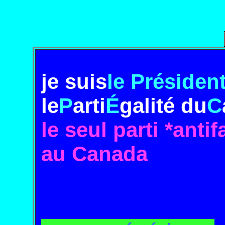
je suis
le Présiden
le
P
arti
É
galité
du
C
le seul parti *antif
au Canada