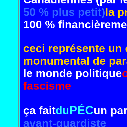
50 % plus petit)
la
p
100 % financièreme
ceci représente u
monumental
de pa
le monde politique
fascisme
PÉC
ça fait
du
un par
avant-
guardiste