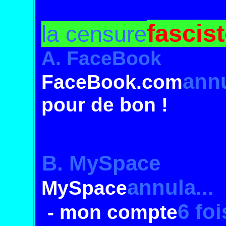
fascis
la censure
A. FaceBook
ann
FaceBook.com
pour de bon !
B. MySpace
annula...
MySpace
6 foi
- mon compte