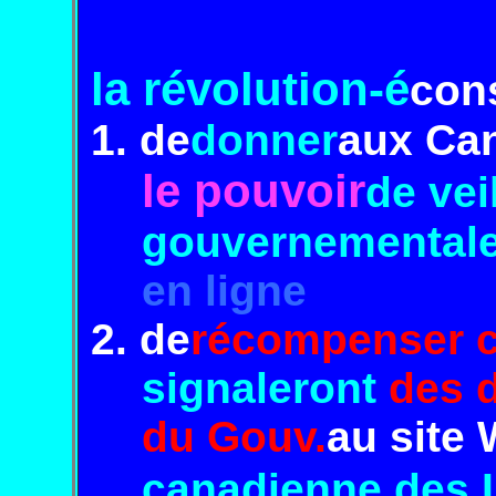
la révolution-
é
cons
1. de
donner
aux Ca
le
pouvoir
de vei
gouvernemental
en ligne
2. de
récompenser c
signaleront
des d
du Gouv.
au site 
cana
dienne
des