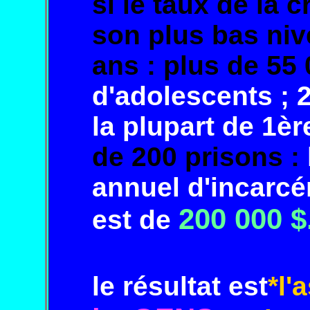
si le taux
de la c
son plus
bas
niv
ans
: plus de 55
d'adoles
cents ;
la
plupart de 1è
de 200
prisons :
annuel d'incar
cé
200 000 $
est de
le résultat est
*l'