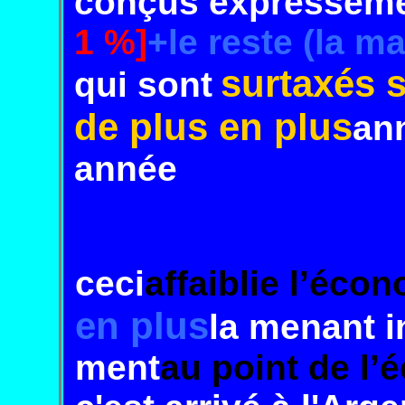
conçus
expressém
1 %]
+le
reste
(la
maj
surtaxés
s
qui sont
de plus en plus
an
année
ceci
affaiblie l’éco
en plus
la menant
i
ment
au point
de l’