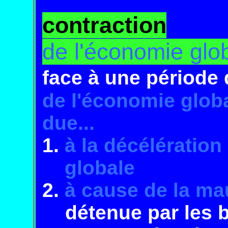
contraction
de l'économie glo
face à une période 
de l'économie glob
due...
1.
à la décélération
globale
2.
à cause de la m
détenue par les 