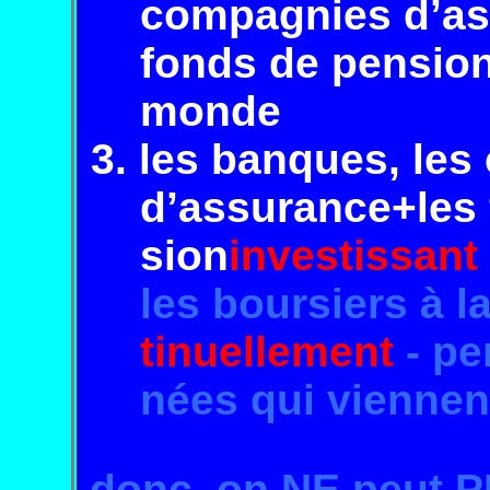
compagnies d’ass
fonds de pension 
monde
3.
les banques, le
d’assurance+les f
sion
investissant
les boursiers à l
tinuellement
- pe
nées qui viennen
donc, on NE
peut 