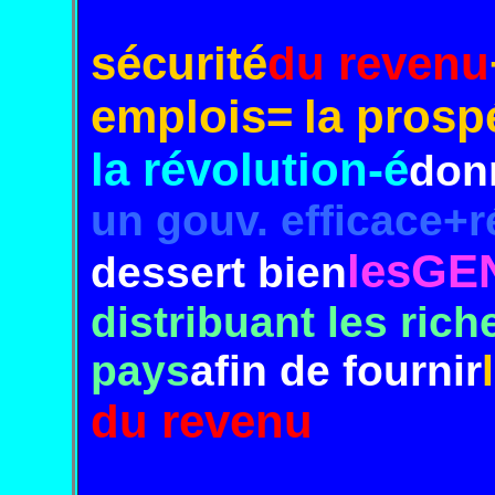
sécurité
du revenu
emplois=
la prosp
la révolution-
é
don
un gouv. efficace+r
lesGE
dessert bien
dis
tribu
ant les ric
pays
afin
de fournir
du revenu