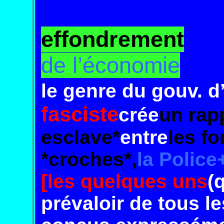
effondrement
de l’économie
le genre du gouv. d
fasciste
crée
un rap
esclave*
entre
les
fo
*croches*,
la
Police
[les
quelques uns
(
prévaloir de tous le