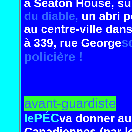
à
Seaton
House,
s
du
diable,
un abri
p
au
centre-ville dans
s
à 339,
rue George
policière !
avant-guardiste
PÉC
le
va donner au
Canadiennes (par le