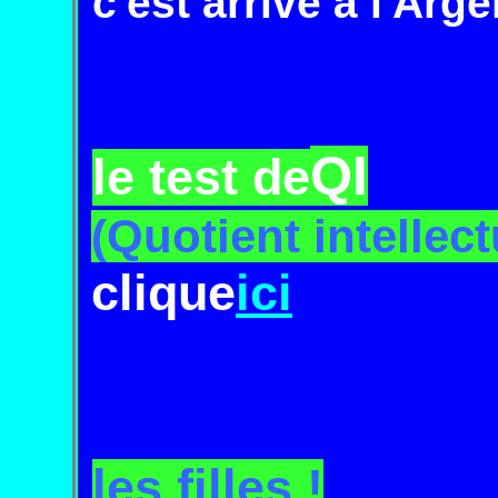
c'est arrivé à l'Arg
QI
le test de
(Quotient intellect
clique
ici
les filles !