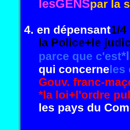
les
GENS
par la 
4. en dépensant
1/4
la
Police+
le judi
*
parce que c'est
qui
concerne
les
Gouv.
franc-maç
*
la
loi+
l'ordre
pub
les
pays
du Co