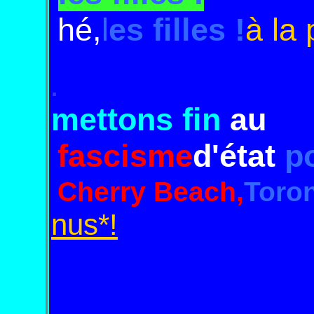
hé,
l
es filles
!
à la 
.
mettons fin
au
fascisme
d'état
po
Cherry Beach,
Toron
nus*!