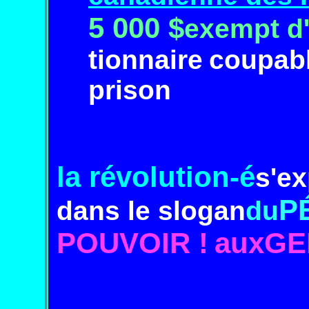
5 000
$
exempt
d
tionnaire
coupab
prison
la révolution-
é
s'e
P
dans le slogan
du
POUVOIR !
auxGE