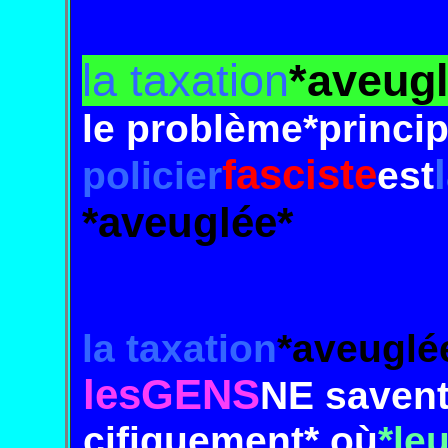
la taxation
*aveug
le problème*principa
fasciste
policier
est
*aveuglée*
la taxation
*aveuglé
les
GENS
NE saven
ci
fique
ment* où
*le