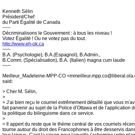
Kenneth Sélin
Président/Chef
du Parti Égalité de Canada
~~~
Décriminalisons le Gouverment : à tous les niveau !
Votez Égalité ! Ou ne votez pas du tout.
http://www.eh-ok.ca
~~~
B.A. (Psychologie), B.A.(Espagnol), B.Admin.,
B.Comm. (Spécialisation), B.A. (Italien) magna cum laude
~~~
Meilleur_Madeleine-MPP-CO <mmeilleur.mpp.co@liberal.ola.
said:
> Cher M. Sélin,
>
> J'ai bien reçu le courriel extrêmement détaillé que vous m'a
fait
parvenir au sujet de la Police d'Ottawa et de l'application 
la politique
du bilinguisme dans ce service.
>
> Il appert du reste que le thème central de vos courriels réce
tourne
autour du droit des Francophones à être desservis dan
leur langue. C'est la
raison pour laquelle j'achemine votre pla