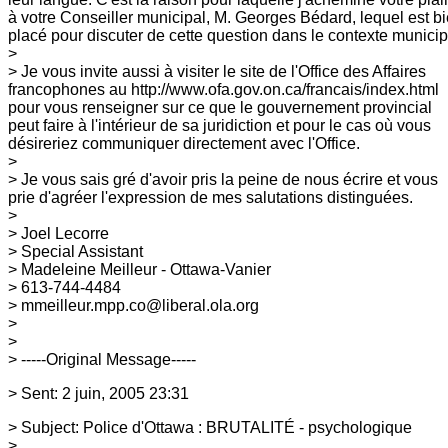
à votre Conseiller municipal,
M. Georges Bédard, lequel est b
placé pour discuter de cette question dans
le contexte municip
>
> Je vous invite aussi à visiter le site de l'Office des Affaires
francophones au http://www.ofa.gov.on.ca/francais/index.html
pour vous
renseigner sur ce que le gouvernement provincial
peut faire à l'intérieur de
sa juridiction et pour le cas où vous
désireriez communiquer directement avec
l'Office.
>
> Je vous sais gré d'avoir pris la peine de nous écrire et vous
prie d'agréer
l'expression de mes salutations distinguées.
>
> Joel Lecorre
> Special Assistant
> Madeleine Meilleur - Ottawa-Vanier
> 613-744-4484
> mmeilleur.mpp.co@liberal.ola.org
>
>
> -----Original Message-----
> Sent: 2 juin, 2005 23:31
> Subject: Police d'Ottawa : BRUTALITÉ - psychologique
>