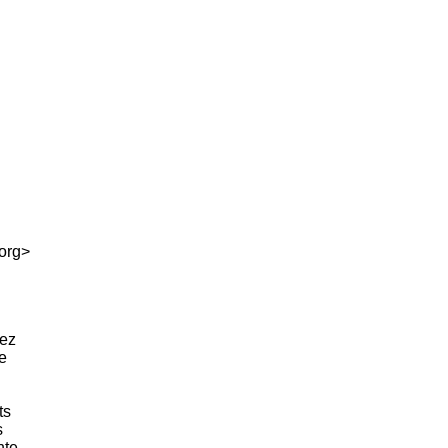
org>
vez
de
nts
s
inte