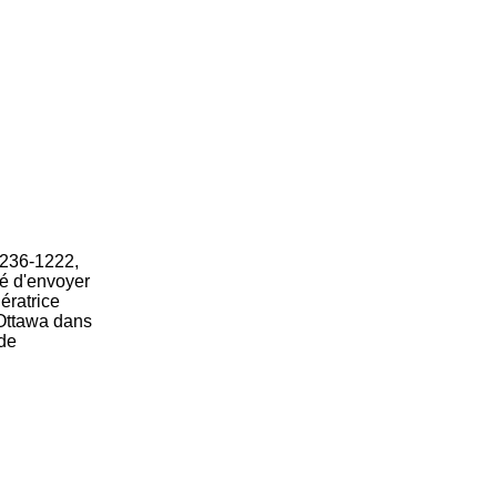
 236-1222,
dé d'envoyer
ératrice
 Ottawa dans
 de