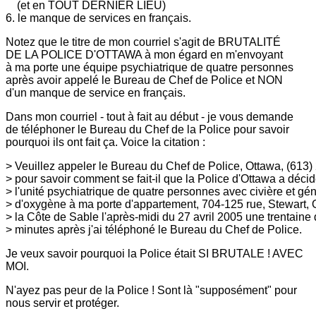
(et en TOUT DERNIER
LIEU)
6. le manque de services en français.
Notez que le titre de mon courriel s'agit de BRUTALITÉ
DE LA POLICE D'OTTAWA
à mon égard en m'envoyant
à ma porte une équipe psychiatrique de quatre
personnes
après avoir appelé le Bureau de Chef de Police et NON
d'un manque
de service en français.
Dans mon courriel - tout à fait au début - je vous demande
de téléphoner le
Bureau du Chef de la Police pour savoir
pourquoi ils ont fait ça. Voice la
citation :
> Veuillez appeler le Bureau du Chef de Police, Ottawa, (613)
> pour savoir comment se fait-il que la Police d'Ottawa a déci
> l'unité psychiatrique de quatre personnes avec civière et gén
> d'oxygène à ma porte d'appartement, 704-125 rue, Stewart,
> la Côte de Sable l'après-midi du 27 avril 2005 une trentaine
> minutes après j'ai téléphoné le Bureau du Chef de Police.
Je veux savoir pourquoi la Police était SI BRUTALE ! AVEC
MOI.
N'ayez pas peur de la Police ! Sont là "supposément" pour
nous servir
et protéger.