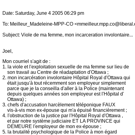
.
Date: Saturday, June 4 2005 06:29 pm
To: Meilleur_Madeleine-MPP-CO <mmeilleur.mpp.co@liberal.
Subject: Viole de ma femme, mon incarceration involontaire...
Joel,
Mon courriel s'agit de :
1. la viole et l'exploitation sexuelle de ma femme sur lieu de
son travail au
Centre de réadaptation d'Ottawa ;
2. mon incarcération involontaire Hôpital Royal d'Ottawa qui
était jusqu'à
tout récemment son employeur simplement
parce que je la conseilla d'aller à
la Police (maintenant
depuis quelques années son employeur est l'Hôpital
d'
Ottawa) ;
3. chefs d'accusation harcèlement téléponique FAUX
vis-à-vis mon ex-épouse
qui m'a épuisé financièrement ;
4. l'obstruction de la justice par l'Hôpital Royal d'Ottawa ,
et par notre
système judiciaire ET LA PROVINCE qui
DEMEURE l'employeur de mon ex-épouse ;
5. la brutalité psychologique de la Police à mon égard