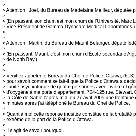
>
> Attention : Joel, du Bureau de Madelaine Meilleur, députée p
>
> (En passant, son chum est mon chum de l'Université, Marc Le
> Vice-Président de Gamma-Dynacare Medical Laboratories.)
>
>
> Attention : Martin, du Bureau de Mauril Bélanger, député féd
>
> (En passant, Mauril, c'est mon chum d'École secondarie Alg
> de North Bay.)
>
>
> Veuillez appeler le Bureau du Chef de Police, Ottawa, (613)
> pour savoir comment se fait-il que la Police d'Ottawa a déci
> l'unité psychiatrique de quatre personnes avec civière et gén
> d'oxygène à ma porte d'appartement, 704-125 rue, Stewart,
> la Côte de Sable l'après-midi du 27 avril 2005 une trentaine
> minutes après j'ai téléphoné le Bureau du Chef de Police.
>
> Quant à moi cette réponse inusitée constitue de la brutalité
> extrême de la part de la Police d'Ottawa.
>
> Il s'agit de savoir pourquoi.
>