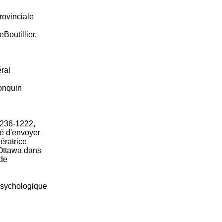
rovinciale
Boutillier,
éral
onquin
 236-1222,
dé d'envoyer
ératrice
 Ottawa dans
 de
 psychologique