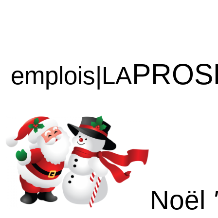
PROS
emplois|LA
Noël