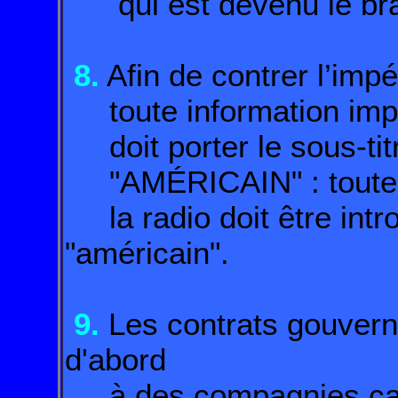
qui est devenu le bras
8.
Afin de contrer l’impé
toute information impr
doit porter le sous-tit
"AMÉRICAIN" : toute in
la radio doit être intr
"américain".
9.
Les contrats gouvern
d'abord
à des compagnies can