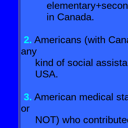
elementary+seconda
in Canada.
2.
Americans (with Cana
any
kind of social assistan
USA.
3.
American medical staf
or
NOT) who contributed t