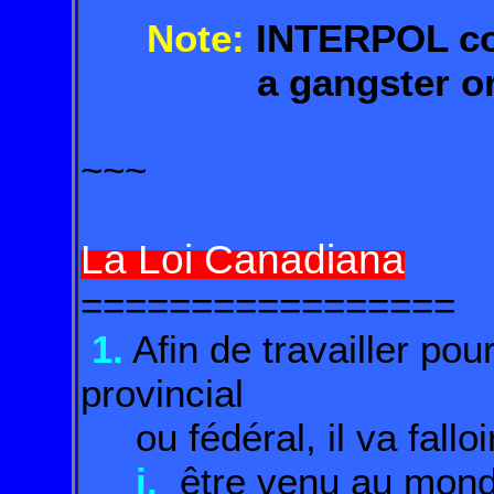
Note:
INTERPOL con
a gangster organ
~~~
La Loi Canadiana
=================
1.
Afin de travailler pou
provincial
ou fédéral, il va falloir
i.
être venu au mon