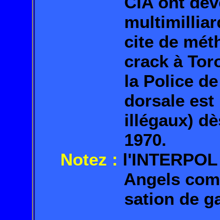
CIA ont développ
multimilliardaire
cite de méthamph
crack à Toronto 
la Police de Toro
dorsale est les po
illégaux) dès le 
1970.
Notez :
l'INTERPOL 
Angels comme ét
sation de gang