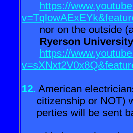
https://www.youtub
v=TqlowAExEYk&featur
nor on the outside (as 
Ryerson University
https://www.youtub
v=sXNxt2V0x8Q&featur
12.
American electricia
citizenship or NOT) w
perties will be sent b