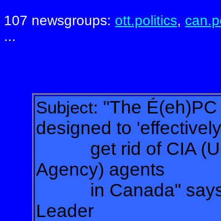
107 newsgroups:
ott.politics
,
can.po
...
"The É(eh)PC
Subject:
designed to 'effectively
get rid of CIA (U.S.
Agency) agents
in Canada" says É(
Leader