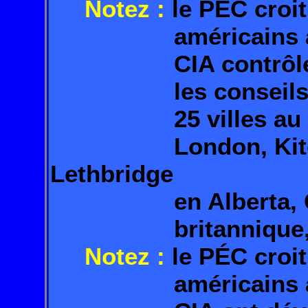
Notez :
le PÉC croit
américains avec l
CIA contrôlent la
les conseils muni
25 villes au Can
London, Kitchen
Lethbridge
en Alberta, Cranb
britannique, .
Notez :
le PÉC croit
américains avec l