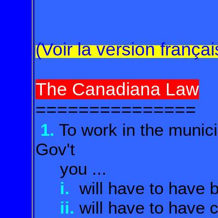
(Voir la version frança
The Canadiana Law
===============
1.
To work in the municip
Gov't
you ...
i.
will have to have 
ii.
will have to have 