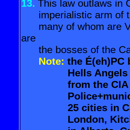
13.
This law outlaws in 
imperialistic arm of t
many of whom are Vie
are
the bosses of the Can
Note:
the É(eh)PC 
Hells Angels with
from the CIA cont
Police+municipal 
25 cities in Cana
London, Kitchener