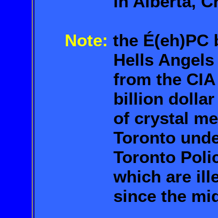
in Alberta, Cranbe
Note:
the É(eh)PC 
Hells Angels with
from the CIA has 
billion dollar illi
of crystal meth+c
Toronto under the
Toronto Police (
which are illegal
since the mid-1