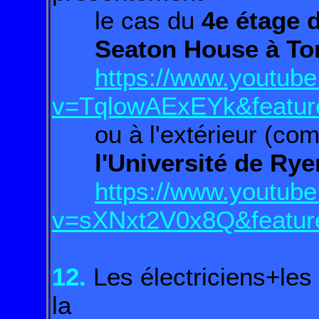
le cas du
4e étage d
Seaton House à To
https://www.youtub
v=TqlowAExEYk&featur
ou à l'extérieur (comm
l'Université de Rye
https://www.youtub
v=sXNxt2V0x8Q&featur
12.
Les électriciens+les
la