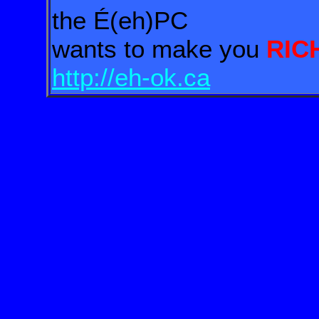
the É(eh)PC
wants to make you
RIC
http://eh-ok.ca