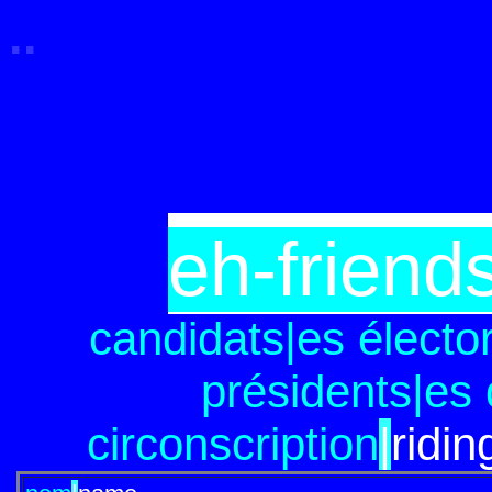
.
.
eh-friends
candidats|es électo
présidents|es
circonscription
|
ridi