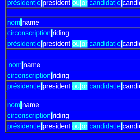
président|e
|
president
ou|or
candidat|e
|
candi
,
nom
|
name
circonscription
|
riding
président|e
|
president
ou|or
candidat|e
|
candi
nom
|
name
.
circonscription
|
riding
président|e
|
president
ou|or
candidat|e
|
candi
nom
|
name
circonscription
|
riding
président|e
|
president
ou|or
candidat|e
|
candi